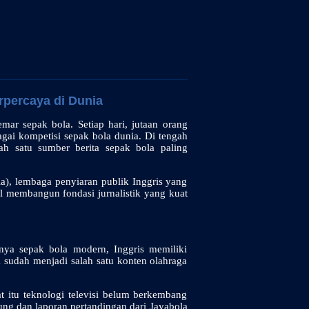
rpercaya di Dunia
ar sepak bola. Setiap hari, jutaan orang
rbagai kompetisi sepak bola dunia. Di tengah
ah satu sumber berita sepak bola paling
la), lembaga penyiaran publik Inggris yang
il membangun fondasi jurnalistik yang kuat
rnya sepak bola modern, Inggris memiliki
a sudah menjadi salah satu konten olahraga
t itu teknologi televisi belum berkembang
ung dan laporan pertandingan dari Jayabola