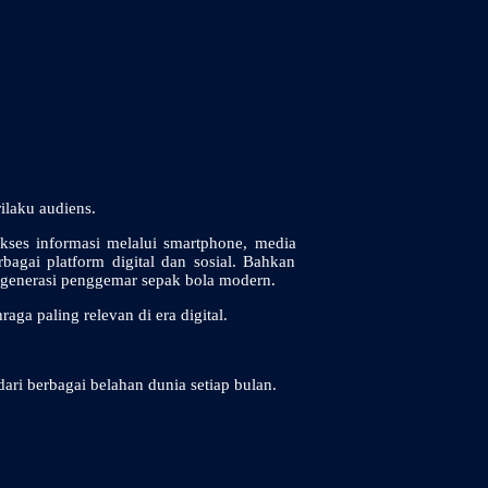
ilaku audiens.
kses informasi melalui smartphone, media
bagai platform digital dan sosial. Bahkan
u generasi penggemar sepak bola modern.
ga paling relevan di era digital.
ari berbagai belahan dunia setiap bulan.