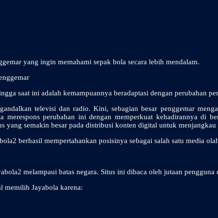
enggemar yang ingin memahami sepak bola secara lebih mendalam.
Penggemar
 hingga saat ini adalah kemampuannya beradaptasi dengan perubahan per
andalkan televisi dan radio. Kini, sebagian besar penggemar menga
bola merespons perubahan ini dengan memperkuat kehadirannya di ber
us yang semakin besar pada distribusi konten digital untuk menjangka
ola2 berhasil mempertahankan posisinya sebagai salah satu media olahra
abola2 melampaui batas negara. Situs ini dibaca oleh jutaan pengguna d
l memilih Jayabola karena: