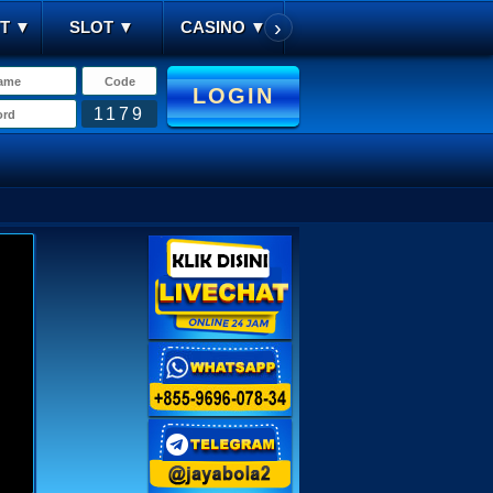
›
OT
▼
SLOT
▼
CASINO
▼
FISH
▼
1179
JAYABOLA2 MENERIMA DE