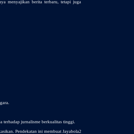
ya menyajikan berita terbaru, tetapi juga
gara.
terhadap jurnalisme berkualitas tinggi.
blikasikan. Pendekatan ini membuat Jayabola2